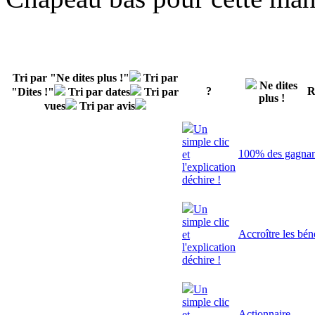
Tri par "Ne dites plus !"
Tri par
Ne dites
?
R
"Dites !"
Tri par dates
Tri par
plus !
vues
Tri par avis
Un
simple clic
100% des gagnant
et
l'explication
déchire !
Un
simple clic
Accroître les bén
et
l'explication
déchire !
Un
simple clic
Actionnaire
et