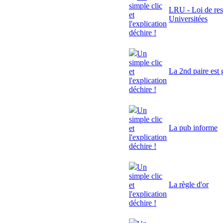
simple clic
LRU - Loi de res
et
Universitées
l'explication
déchire !
Un
simple clic
La 2nd paire est 
et
l'explication
déchire !
Un
simple clic
La pub informe
et
l'explication
déchire !
Un
simple clic
La règle d'or
et
l'explication
déchire !