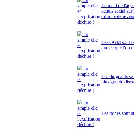
Un
Le recul de l'âge 
simple clic
acquis social sur 
et
difficile de reven
l'explication
déchire !
Un
simple clic
Les OGM sont fa
et
que ce que l'on 
l'explication
déchire !
Un
simple clic
Les dirigeants se
et
plus grande discr
l'explication
déchire !
Un
simple clic
Les riches sont ut
et
l'explication
déchire !