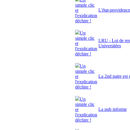
simple clic
L'état-providenc
et
l'explication
déchire !
Un
simple clic
LRU - Loi de res
et
Universitées
l'explication
déchire !
Un
simple clic
La 2nd paire est 
et
l'explication
déchire !
Un
simple clic
La pub informe
et
l'explication
déchire !