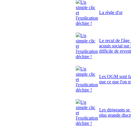
Un
simple clic
La règle d'or
et
l'explication
déchire !
Un
Le recul de l'âge 
simple clic
acquis social sur 
et
difficile de reven
l'explication
déchire !
Un
simple clic
Les OGM sont fa
et
que ce que l'on 
l'explication
déchire !
Un
simple clic
Les dirigeants se
et
plus grande discr
l'explication
déchire !