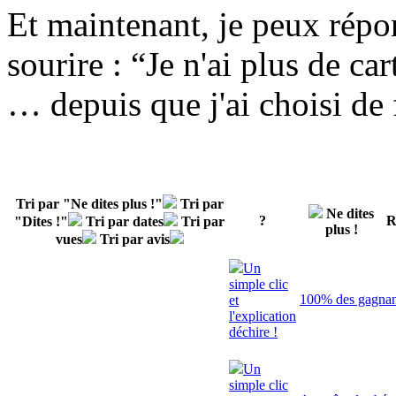
Et maintenant, je peux répo
sourire : “
Je n'ai plus de c
… depuis que j'ai choisi de 
Tri par "Ne dites plus !"
Tri par
Ne dites
?
R
"Dites !"
Tri par dates
Tri par
plus !
vues
Tri par avis
Un
simple clic
100% des gagnant
et
l'explication
déchire !
Un
simple clic