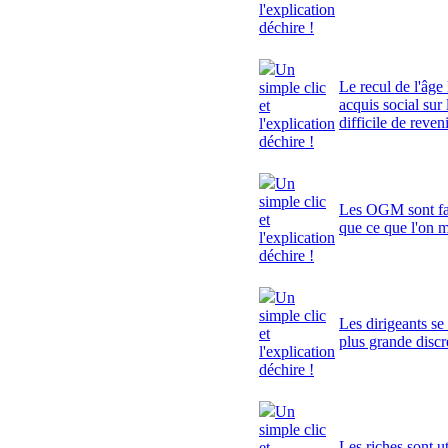
l'explication
déchire !
Un
Le recul de l'âge 
simple clic
acquis social sur 
et
difficile de reven
l'explication
déchire !
Un
simple clic
Les OGM sont fa
et
que ce que l'on 
l'explication
déchire !
Un
simple clic
Les dirigeants se
et
plus grande discr
l'explication
déchire !
Un
simple clic
Les riches sont ut
et