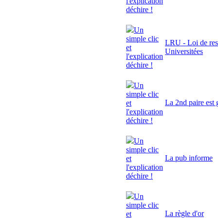
l'explication
déchire !
Un
simple clic
LRU - Loi de res
et
Universitées
l'explication
déchire !
Un
simple clic
La 2nd paire est 
et
l'explication
déchire !
Un
simple clic
La pub informe
et
l'explication
déchire !
Un
simple clic
La règle d'or
et