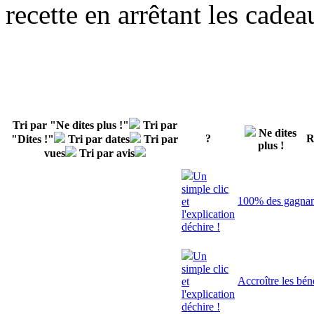
recette en arrêtant les cadea
Tri par "Ne dites plus !"
Tri par
Ne dites
?
R
"Dites !"
Tri par dates
Tri par
plus !
vues
Tri par avis
Un
simple clic
100% des gagnant
et
l'explication
déchire !
Un
simple clic
Accroître les bén
et
l'explication
déchire !