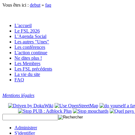
Vous êtes ici :
debut
»
faq
L'accueil
Le FSL 2026
L'Agenda Social
Les autres "Unes"
Les conférences
L'action continue
Ne dites plus !
Les Membres
Les FSL précédents
La vie du site
FAQ
Mentions légales
Administrer
S'identifier