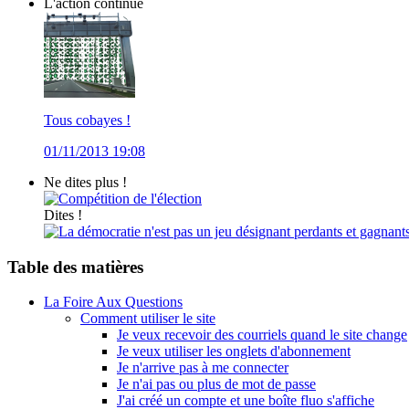
L'action continue
Tous cobayes !
01/11/2013 19:08
Ne dites plus !
Compétition de l'élection
Dites !
La démocratie n'est pas un jeu désignant perdants et gagnant
Table des matières
La Foire Aux Questions
Comment utiliser le site
Je veux recevoir des courriels quand le site change
Je veux utiliser les onglets d'abonnement
Je n'arrive pas à me connecter
Je n'ai pas ou plus de mot de passe
J'ai créé un compte et une boîte fluo s'affiche