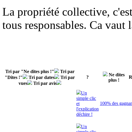
La propriété collective, c'es
tous responsables. Ca vaut l
Tri par "Ne dites plus !"
Tri par
Ne dites
?
R
"Dites !"
Tri par dates
Tri par
plus !
vues
Tri par avis
Un
simple clic
100% des gagnant
et
l'explication
déchire !
Un
simple clic