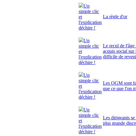
Un
simple clic
La règle d'or
et
l'explication
déchire !
Un
Le recul de l'âge 
simple clic
acquis social sur 
et
difficile de reven
l'explication
déchire !
Un
simple clic
Les OGM sont fa
et
que ce que l'on 
l'explication
déchire !
Un
simple clic
Les dirigeants se
et
plus grande discr
l'explication
déchire !