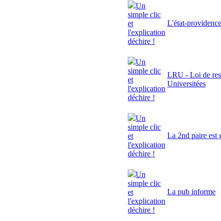
Un
simple clic
L'état-providenc
et
l'explication
déchire !
Un
simple clic
LRU - Loi de res
et
Universitées
l'explication
déchire !
Un
simple clic
La 2nd paire est 
et
l'explication
déchire !
Un
simple clic
La pub informe
et
l'explication
déchire !