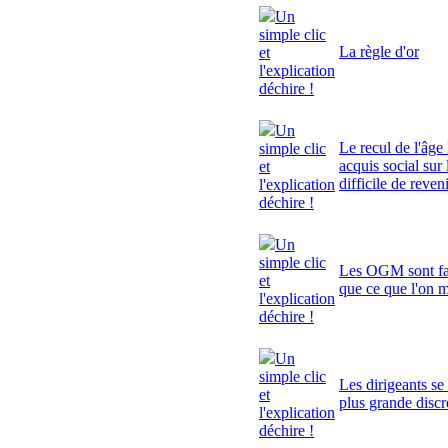
Un
simple clic
La règle d'or
et
l'explication
déchire !
Un
Le recul de l'âge 
simple clic
acquis social sur 
et
difficile de reven
l'explication
déchire !
Un
simple clic
Les OGM sont fa
et
que ce que l'on 
l'explication
déchire !
Un
simple clic
Les dirigeants se
et
plus grande discr
l'explication
déchire !