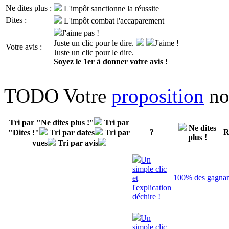
Ne dites plus :
L'impôt sanctionne la réussite
Dites :
L'impôt combat l'accaparement
J'aime pas !
Juste un clic pour le dire.
J'aime !
Votre avis :
Juste un clic pour le dire.
Soyez le 1er à donner votre avis !
TODO Votre
proposition
no
Tri par "Ne dites plus !"
Tri par
Ne dites
?
R
"Dites !"
Tri par dates
Tri par
plus !
vues
Tri par avis
Un
simple clic
100% des gagnant
et
l'explication
déchire !
Un
simple clic