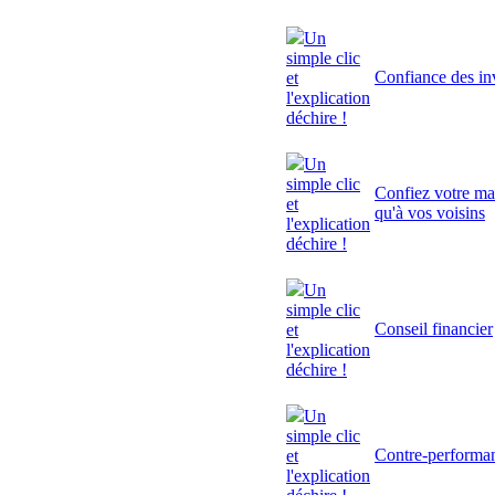
Un
simple clic
Confiance des inv
et
l'explication
déchire !
Un
simple clic
Confiez votre mai
et
qu'à vos voisins
l'explication
déchire !
Un
simple clic
Conseil financier
et
l'explication
déchire !
Un
simple clic
Contre-performa
et
l'explication