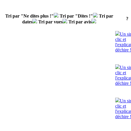
Tri par "Ne dites plus !"
Tri par "Dites !"
Tri par
?
dates
Tri par vues
Tri par avis
Un si
clic et
l'explica
déchire 
Un si
clic et
l'explica
déchire 
Un si
clic et
l'explica
déchire 