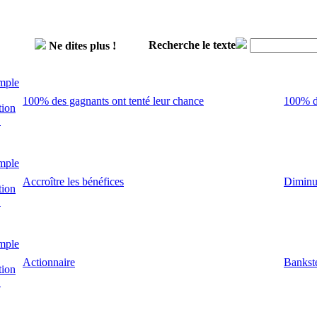
Recherche le texte
Ne dites plus !
mple
100% des gagnants ont tenté leur chance
100% de
tion
!
mple
Accroître les bénéfices
Diminut
tion
!
mple
Actionnaire
Bankst
tion
!