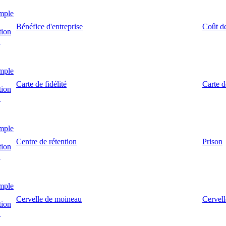
mple
Bénéfice d'entreprise
Coût de
tion
!
mple
Carte de fidélité
Carte 
tion
!
mple
Centre de rétention
Prison
tion
!
mple
Cervelle de moineau
Cervell
tion
!