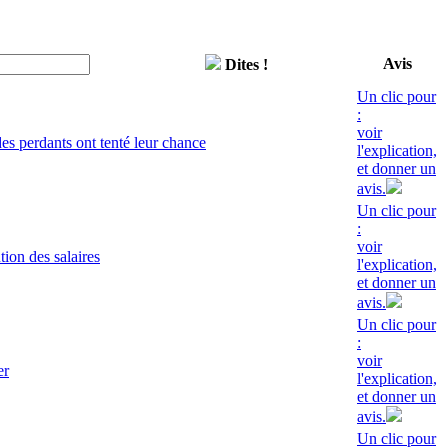
Avis
Dites !
Un clic pour
:
voir
s perdants ont tenté leur chance
l'explication,
et donner un
avis.
Un clic pour
:
voir
ion des salaires
l'explication,
et donner un
avis.
Un clic pour
:
voir
er
l'explication,
et donner un
avis.
Un clic pour