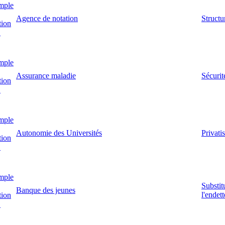
mple
Agence de notation
Structur
tion
!
mple
Assurance maladie
Sécurit
tion
!
mple
Autonomie des Universités
Privati
tion
!
mple
Substit
Banque des jeunes
l'endet
tion
!