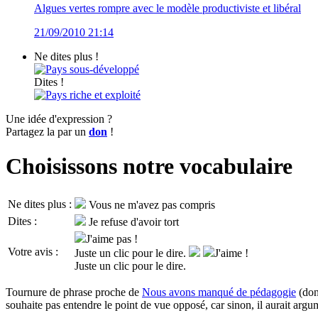
Algues vertes rompre avec le modèle productiviste et libéral
21/09/2010 21:14
Ne dites plus !
Pays sous-développé
Dites !
Pays riche et exploité
Une idée d'expression ?
Partagez la par un
don
!
Choisissons notre vocabulaire
Ne dites plus :
Vous ne m'avez pas compris
Dites :
Je refuse d'avoir tort
J'aime pas !
Votre avis :
Juste un clic pour le dire.
J'aime !
Juste un clic pour le dire.
Tournure de phrase proche de
Nous avons manqué de pédagogie
(do
souhaite pas entendre le point de vue opposé, car sinon, il aurait arg