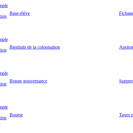
mple
Base-élève
Fichage
tion
!
mple
Bienfaits de la colonisation
Apologi
tion
!
mple
Bonne gouvernance
Suppres
tion
!
mple
Bourse
Taxes p
tion
!