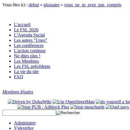
Vous êtes ici :
debut
»
glossaire
»
vous_ne_m_avez_pas_compris
L'accueil
Le FSL 2026
L'Agenda Social
Les autres "Unes"
Les conférences
L'action continue
Ne dites plus !
Les Membres
Les FSL précédents
La vie du site
FAQ
Mentions légales
Administrer
S'identifier