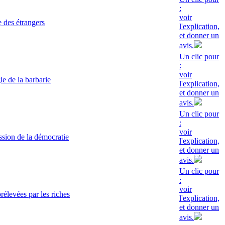
:
voir
 des étrangers
l'explication,
et donner un
avis.
Un clic pour
:
voir
e de la barbarie
l'explication,
et donner un
avis.
Un clic pour
:
voir
sion de la démocratie
l'explication,
et donner un
avis.
Un clic pour
:
voir
rélevées par les riches
l'explication,
et donner un
avis.