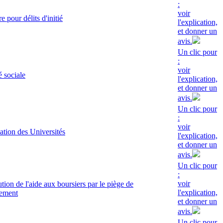
:
voir
e pour délits d'initié
l'explication,
et donner un
avis.
Un clic pour
:
voir
é sociale
l'explication,
et donner un
avis.
Un clic pour
:
voir
sation des Universités
l'explication,
et donner un
avis.
Un clic pour
:
voir
ution de l'aide aux boursiers par le piège de
l'explication,
tement
et donner un
avis.
Un clic pour