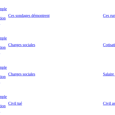
mple
Ces sondages démontrent
Ces rum
tion
!
mple
Charges sociales
Cotisat
tion
!
mple
Charges sociales
Salaire
tion
!
mple
Civil tué
Civil a
tion
!