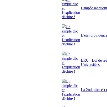
simple clic
L'impôt sanctionn
et
l'explication
déchire !
Un
simple clic
L'état-providenc
et
l'explication
déchire !
Un
simple clic
LRU - Loi de res
et
Universitées
l'explication
déchire !
Un
simple clic
La 2nd paire est 
et
l'explication
déchire !