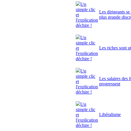
Un
simple clic
Les dirigeants se
et
plus grande discr
l'explication
déchire !
Un
simple clic
Les riches sont ut
et
l'explication
déchire !
Un
simple clic
Les salaires des 
et
progressent
l'explication
déchire !
Un
simple clic
Libéralisme
et
l'explication
déchire !