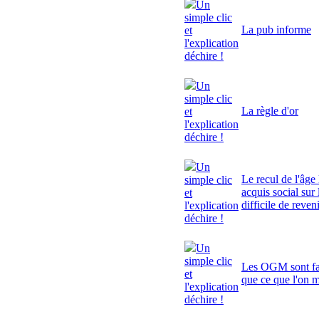
Un
simple clic
La pub informe
et
l'explication
déchire !
Un
simple clic
La règle d'or
et
l'explication
déchire !
Un
Le recul de l'âge 
simple clic
acquis social sur 
et
difficile de reven
l'explication
déchire !
Un
simple clic
Les OGM sont fa
et
que ce que l'on 
l'explication
déchire !