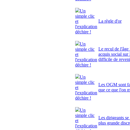
Un
simple clic
La règle d'or
et
l'explication
déchire !
Un
Le recul de l'âge 
simple clic
acquis social sur 
et
difficile de reven
l'explication
déchire !
Un
simple clic
Les OGM sont fa
et
que ce que l'on 
l'explication
déchire !
Un
simple clic
Les dirigeants se
et
plus grande discr
l'explication