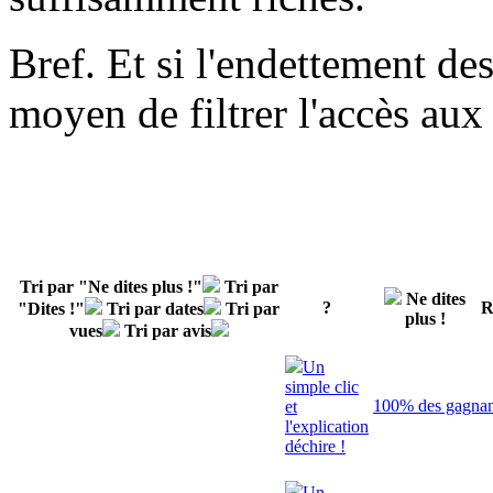
Bref. Et si l'endettement de
moyen de filtrer l'accès aux 
Tri par "Ne dites plus !"
Tri par
Ne dites
?
R
"Dites !"
Tri par dates
Tri par
plus !
vues
Tri par avis
Un
simple clic
100% des gagnant
et
l'explication
déchire !
Un