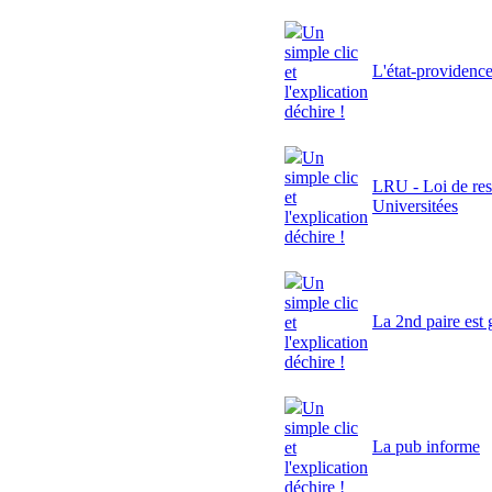
Un
simple clic
L'état-providenc
et
l'explication
déchire !
Un
simple clic
LRU - Loi de res
et
Universitées
l'explication
déchire !
Un
simple clic
La 2nd paire est 
et
l'explication
déchire !
Un
simple clic
La pub informe
et
l'explication
déchire !