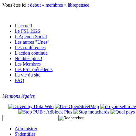
Vous êtes ici :
debut
»
membres
»
librepensee
L'accueil
Le FSL 2026
L'Agenda Social
Les autres "Unes"
Les conférences
L'action continue
Ne dites plus !
Les Membres
Les FSL précédents
La vie du site
FAQ
Mentions légales
Administrer
S'identifier