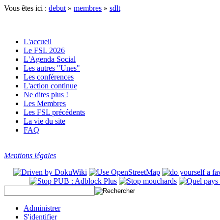
Vous êtes ici :
debut
»
membres
»
sdlt
L'accueil
Le FSL 2026
L'Agenda Social
Les autres "Unes"
Les conférences
L'action continue
Ne dites plus !
Les Membres
Les FSL précédents
La vie du site
FAQ
Mentions légales
Administrer
S'identifier