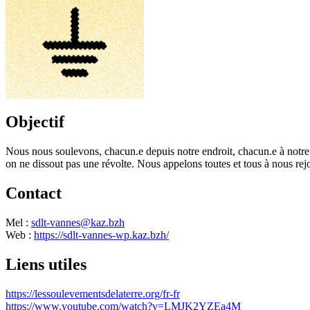
Objectif
Nous nous soulevons, chacun.e depuis notre endroit, chacun.e à notre 
on ne dissout pas une révolte. Nous appelons toutes et tous à nous re
Contact
Mel :
sdlt-vannes@kaz.bzh
Web :
https://sdlt-vannes-wp.kaz.bzh/
Liens utiles
https://lessoulevementsdelaterre.org/fr-fr
https://www.youtube.com/watch?v=LMJK2YZEa4M