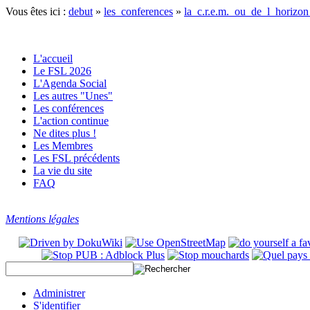
Vous êtes ici :
debut
»
les_conferences
»
la_c.r.e.m._ou_de_l_horizon
L'accueil
Le FSL 2026
L'Agenda Social
Les autres "Unes"
Les conférences
L'action continue
Ne dites plus !
Les Membres
Les FSL précédents
La vie du site
FAQ
Mentions légales
Administrer
S'identifier