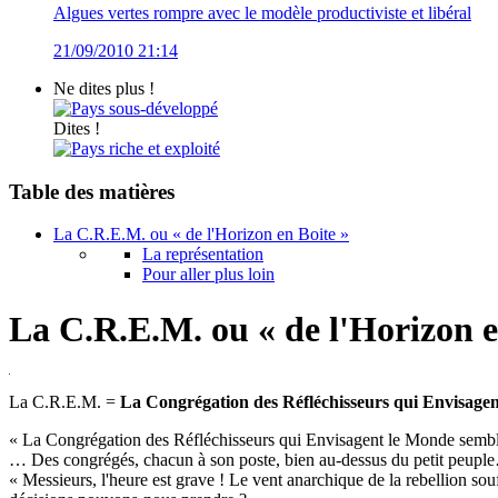
Algues vertes rompre avec le modèle productiviste et libéral
21/09/2010 21:14
Ne dites plus !
Pays sous-développé
Dites !
Pays riche et exploité
Table des matières
La C.R.E.M. ou « de l'Horizon en Boite »
La représentation
Pour aller plus loin
La C.R.E.M. ou « de l'Horizon e
La C.R.E.M. =
La Congrégation des Réfléchisseurs qui Envisage
« La Congrégation des Réfléchisseurs qui Envisagent le Monde sembl
… Des congrégés, chacun à son poste, bien au-dessus du petit peupl
« Messieurs, l'heure est grave ! Le vent anarchique de la rebellion souff